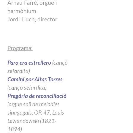
Arnau Farré, orgue i
harmònium
Jordi Lluch, director
Programa:
Paro era estrellero
(cançó
sefardita)
Caminí por Altas Torres
(cançó sefardita)
P
r
egària de reconciliació
(orgue sol) de melodies
sinagogals, OP. 47, Louis
Lewandowski (1821-
1894)