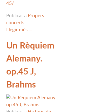
45/
Publicat a
Propers
concerts
Llegir més ...
Un Rèquiem
Alemany.
op.45 J,
Brahms
Publicat a
Històric de