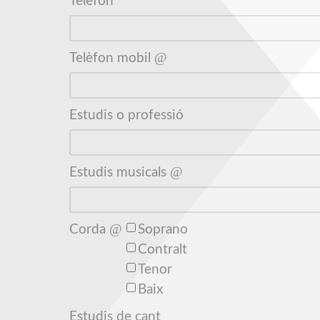
Telèfon
Telèfon mobil
Estudis o professió
Estudis musicals
Corda
Soprano
Contralt
Tenor
Baix
Estudis de cant